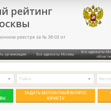
й рейтинг
осквы
нном реестре за № 38-03 от
Все адвокаты Мо
ть организацию
Все адвокаты Москвы
области
Район
Метр
Г
ЗАДАТЬ БЕСПЛАТНЫЙ ВОПРОС
КВЫ
ЮРИСТУ