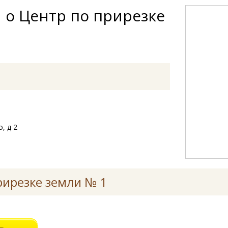
 о Центр по прирезке
, д 2
рирезке земли № 1