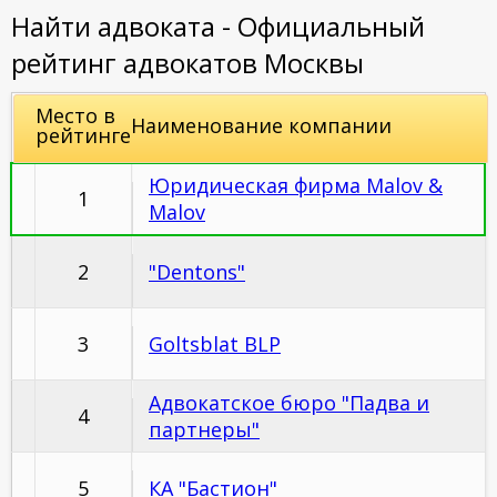
Найти адвоката - Официальный
рейтинг адвокатов Москвы
Место в
Наименование компании
рейтинге
Юридическая фирма Malov &
1
Malov
2
"Dentons"
3
Goltsblat BLP
Адвокатское бюро "Падва и
4
партнеры"
5
КА "Бастион"