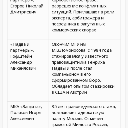
Егоров Николай
разрешение конфликтных
Дмитриевич
ситуаций. Приглашают в роли
эксперта, арбитражера и
посредника в запутанных
коммерческих спорах
«Падва и
Окончил МГУ им.
партнеры»,
М.В.Ломоносова, с 1984 года
Гофштейн
стажировался у известного
Александр
правозащитника Генриха
Михайлович
Падвы и после стал
компаньоном в его
сформированном бюро.
Обладает опытом стажировки
в США и Австрии
МКА «Защита»,
35 лет правоведческого стажа,
Поляков Игорь
возглавляет адвокатскую
Алексеевич
палату Москвы. Отмечен
грамотой Минюста России,