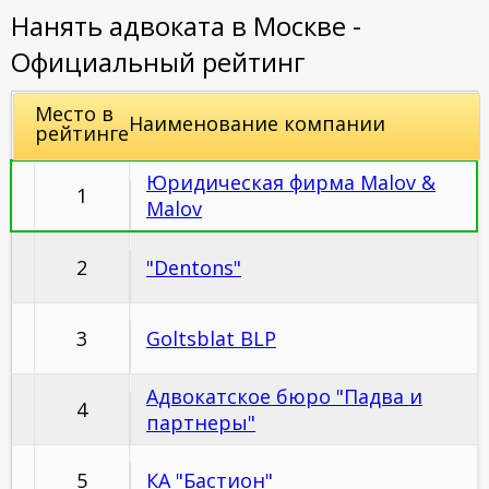
Нанять адвоката в Москве -
Официальный рейтинг
Место в
Наименование компании
рейтинге
Юридическая фирма Malov &
1
Malov
2
"Dentons"
3
Goltsblat BLP
Адвокатское бюро "Падва и
4
партнеры"
5
КА "Бастион"