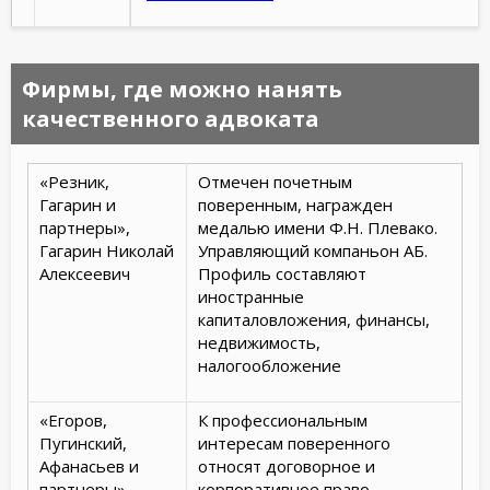
Фирмы, где можно нанять
качественного адвоката
«Резник,
Отмечен почетным
Гагарин и
поверенным, награжден
партнеры»,
медалью имени Ф.Н. Плевако.
Гагарин Николай
Управляющий компаньон АБ.
Алексеевич
Профиль составляют
иностранные
капиталовложения, финансы,
недвижимость,
налогообложение
«Егоров,
К профессиональным
Пугинский,
интересам поверенного
Афанасьев и
относят договорное и
партнеры»,
корпоративное право,