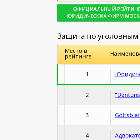
ОФИЦИАЛЬНЫЙ РЕЙТИН
ЮРИДИЧЕСКИХ ФИРМ МОС
Защита по уголовным 
Место в
Наименов
рейтинге
1
Юридиче
2
"Dentons
3
Goltsbla
4
Адвокат