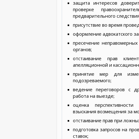
защита интересов довери
проверке правоохраните
предварительного следствия
присутствие во время провед
оформление адвокатского за
пресечение неправомерных
органов;
отстаивание прав клиен
апелляционной и кассационн
принятие мер для изме
подозреваемого;
ведение переговоров с д
работа на выезде;
оценка перспективности
взыскания возмещения за м
отстаивание прав при ложны
подготовка запросов на пр
ставок;