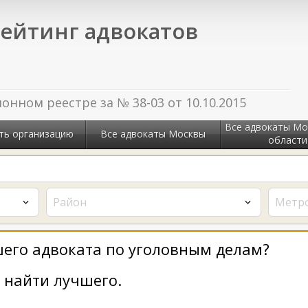
ейтинг адвокатов
нном реестре за № 38-03 от 10.10.2015
Все адвокаты Мо
ть организацию
Все адвокаты Москвы
области
Район
Метр
его адвоката по уголовным делам?
найти лучшего.