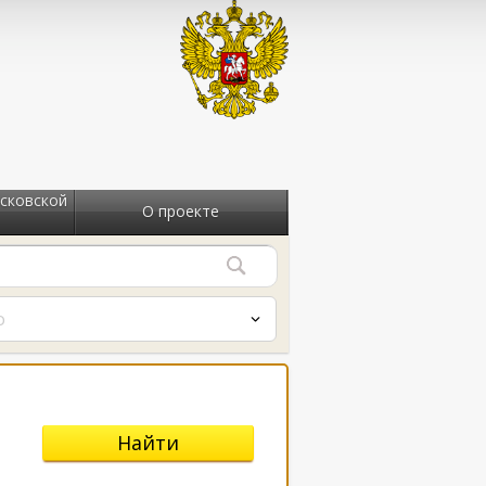
сковской
О проекте
о
Найти