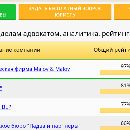
Г
ЗАДАТЬ БЕСПЛАТНЫЙ ВОПРОС
КВЫ
ЮРИСТУ
делам адвокатом, аналитика, рейтин
ание компании
Общий рейти
97
ская фирма Malov & Malov
81
"
77
t BLP
66
ское бюро "Падва и партнеры"