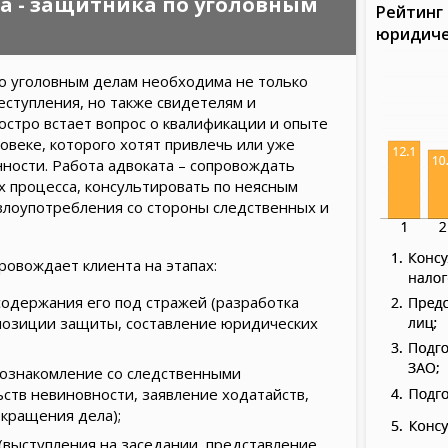
а - защитника по уголовным
Рейтинг 
юридиче
 уголовным делам необходима не только
ступления, но также свидетелям и
стро встает вопрос о квалификации и опыте
овеке, которого хотят привлечь или уже
нности. Работа адвоката – сопровождать
ах процесса, консультировать по неясным
злоупотребления со стороны следственных и
ровождает клиента на этапах:
одержания его под стражей (разработка
позиции защиты, составление юридических
(ознакомление со следственными
ств невиновности, заявление ходатайств,
кращения дела);
(выступления на заседании, представление