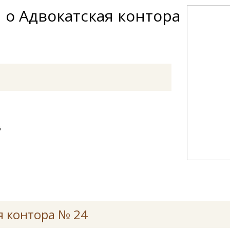
 о Адвокатская контора
6
я контора № 24