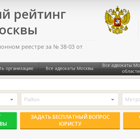
й рейтинг
осквы
нном реестре за № 38-03 от
Все адвокаты Мо
ть организацию
Все адвокаты Москвы
области
Район
Метр
Г
ЗАДАТЬ БЕСПЛАТНЫЙ ВОПРОС
КВЫ
ЮРИСТУ