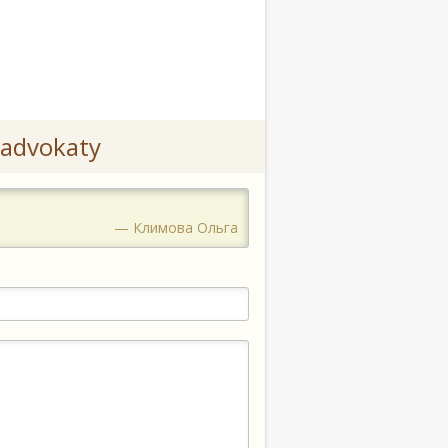
advokaty
— Климова Ольга