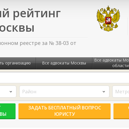
й рейтинг
осквы
нном реестре за № 38-03 от
Все адвокаты Мо
ть организацию
Все адвокаты Москвы
области
Район
Метр
Г
ЗАДАТЬ БЕСПЛАТНЫЙ ВОПРОС
КВЫ
ЮРИСТУ