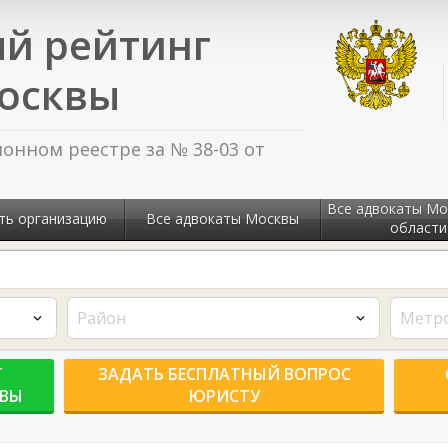
й рейтинг
осквы
нном реестре за № 38-03 от
Все адвокаты Мо
ть организацию
Все адвокаты Москвы
области
Район
Метр
Г
ЗАДАТЬ БЕСПЛАТНЫЙ ВОПРОС
КВЫ
ЮРИСТУ