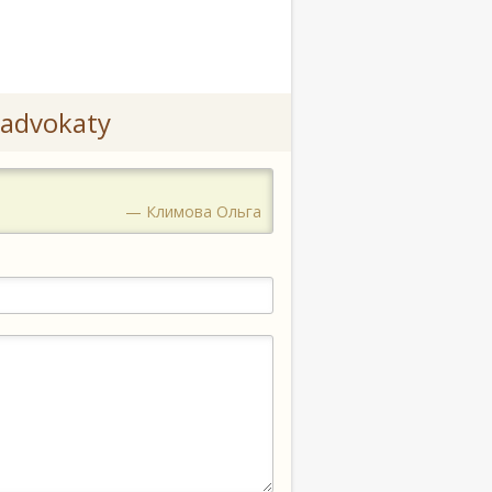
advokaty
— Климова Ольга