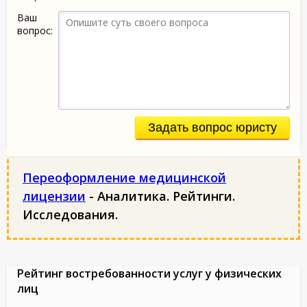
Ваш
вопрос:
Задать вопрос юристу
Переоформление медицинской
лицензии
- Аналитика. Рейтинги.
Исследования.
Рейтинг востребованности услуг у физических
лиц