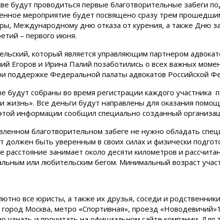
скве будут проводиться первые благотворительные забеги п
ленное мероприятие будет посвящено сразу трем прошедшим
ры, Международному дню отказа от курения, а также Дню з
ретий – первого июня.
ельский, который является управляющим партнером адвокатс
лий Егоров и Ирина Палий позаботились о всех важных моме
ри поддержке Федеральной палаты адвокатов Российской Ф
е будут собраны во время регистрации каждого участника п
 жизнь». Все деньги будут направлены для оказания помощ
этой информации сообщил специально созданный организац
вленном благотворительном забеге не нужно обладать спец
 должен быть уверенным в своих силах и физически подго
е расстояние занимает около десяти километров и рассчита
льным или любительским бегом. Минимальный возраст участн
ютно все юристы, а также их друзья, соседи и родственники
: город Москва, метро «Спортивная», проезд «Новодевичий»1
о узнать и прочитать на официальном сайте компании. Для т