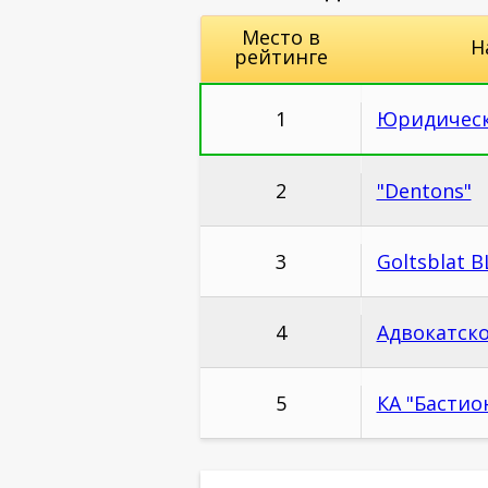
Место в
Н
рейтинге
1
Юридическ
2
"Dentons"
3
Goltsblat B
4
Адвокатско
5
КА "Бастио