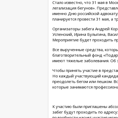
Стало известно, что 31 мая в Мо
легализация бегунов». Представ
именно Дню российской адвокату
планируется провести 31 мая, а т
Организаторы забега Андрей Кор
Успенский, Ирина Булыгина, Васи
Мероприятие будет проходить п
Все вырученные средства, которы
благотворительный фонд «Подари
имеют тяжелые заболевания. Об 
Чтобы принять участие в предста
Но каждый участвующий кандидат
преодолеть бегом или пешком. Вс
которые занимаются профессиона
К участию были приглашены абсол
забег будут проходить по адресу
подробности насчет участия можн