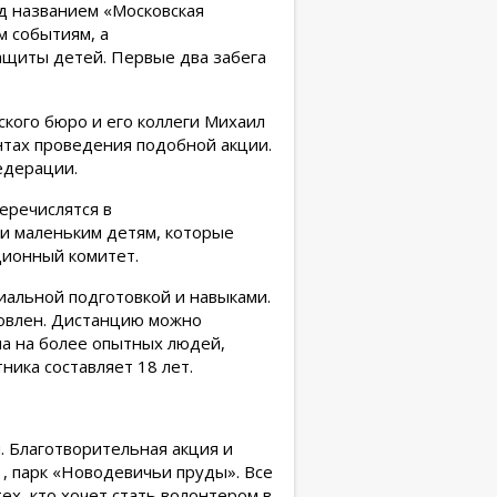
од названием «Московская
 событиям, а
ащиты детей. Первые два забега
кого бюро и его коллеги Михаил
нтах проведения подобной акции.
едерации.
еречислятся в
и маленьким детям, которые
ионный комитет.
иальной подготовкой и навыками.
товлен. Дистанцию можно
на на более опытных людей,
ика составляет 18 лет.
. Благотворительная акция и
, парк «Новодевичьи пруды». Все
ех, кто хочет стать волонтером в