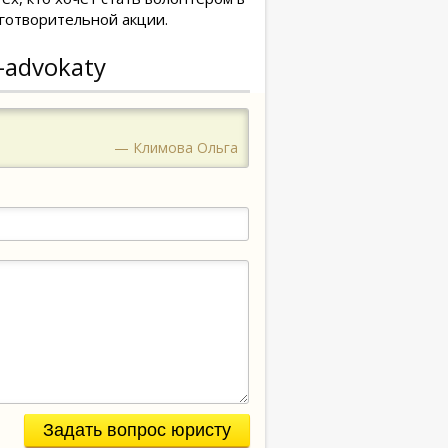
аготворительной акции.
-advokaty
— Климова Ольга
Задать вопрос юристу