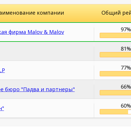
аименование компании
Общий ре
97%
ая фирма Malov & Malov
81%
77%
LP
66%
е бюро "Падва и партнеры"
60%
н"