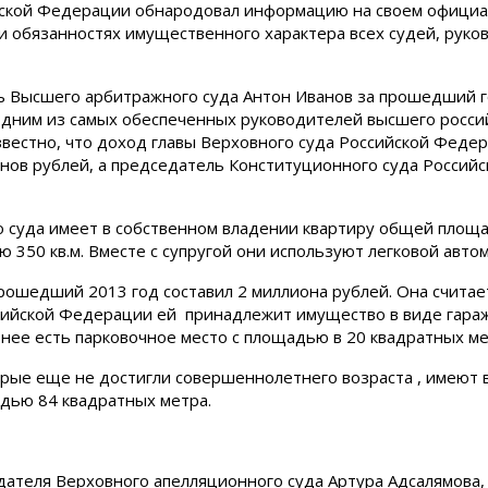
ской Федерации обнародовал информацию на своем официал
 обязанностях имущественного характера всех судей, руков
ль Высшего арбитражного суда Антон Иванов за прошедший г
одним из самых обеспеченных руководителей высшего росси
вестно, что доход главы Верховного суда Российской Федер
онов рублей, а председатель Конституционного суда Росси
о суда имеет в собственном владении квартиру общей площ
 350 кв.м. Вместе с супругой они используют легковой авто
рошедший 2013 год составил 2 миллиона рублей. Она счита
ссийской Федерации ей принадлежит имущество в виде гара
 нее есть парковочное место с площадью в 20 квадратных ме
орые еще не достигли совершеннолетнего возраста , имеют 
адью 84 квадратных метра.
дателя Верховного апелляционного суда Артура Адсалямова, 