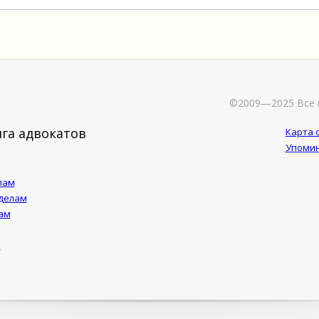
©2009—2025 Все 
га адвокатов
Карта 
Упомин
лам
 делам
ам
м