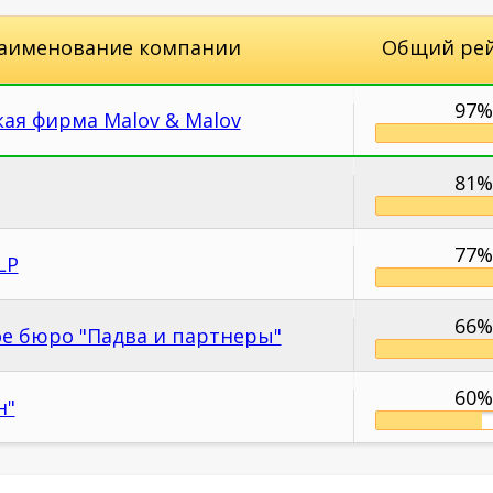
аименование компании
Общий ре
97%
ая фирма Malov & Malov
81%
77%
LP
66%
е бюро "Падва и партнеры"
60%
н"