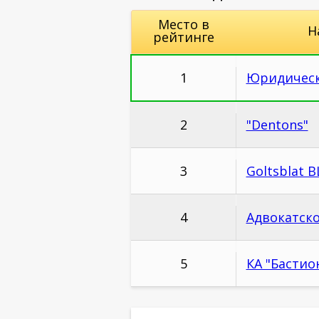
Место в
Н
рейтинге
1
Юридическ
2
"Dentons"
3
Goltsblat B
4
Адвокатско
5
КА "Бастио