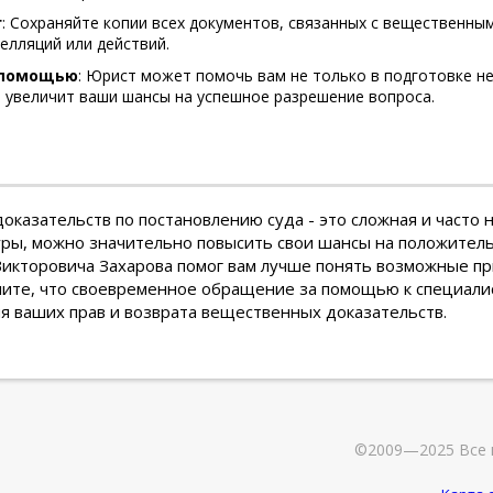
г
: Сохраняйте копии всех документов, связанных с вещественны
елляций или действий.
 помощью
: Юрист может помочь вам не только в подготовке н
о увеличит ваши шансы на успешное разрешение вопроса.
оказательств по постановлению суда - это сложная и часто н
уры, можно значительно повысить свои шансы на положитель
Викторовича Захарова помог вам лучше понять возможные пр
мните, что своевременное обращение за помощью к специал
я ваших прав и возврата вещественных доказательств.
©2009—2025 Все 