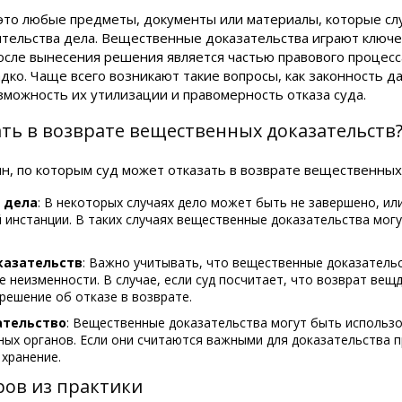
это любые предметы, документы или материалы, которые сл
ельства дела. Вещественные доказательства играют ключе
после вынесения решения является частью правового процесса
адко. Чаще всего возникают такие вопросы, как законность 
можность их утилизации и правомерность отказа суда.
ать в возврате вещественных доказательств
ин, по которым суд может отказать в возврате вещественных
 дела
: В некоторых случаях дело может быть не завершено, ил
 инстанции. В таких случаях вещественные доказательства мог
казательств
: Важно учитывать, что вещественные доказательс
 неизменности. В случае, если суд посчитает, что возврат вещ
решение об отказе в возврате.
ательство
: Вещественные доказательства могут быть использ
ых органов. Если они считаются важными для доказательства п
хранение.
ов из практики