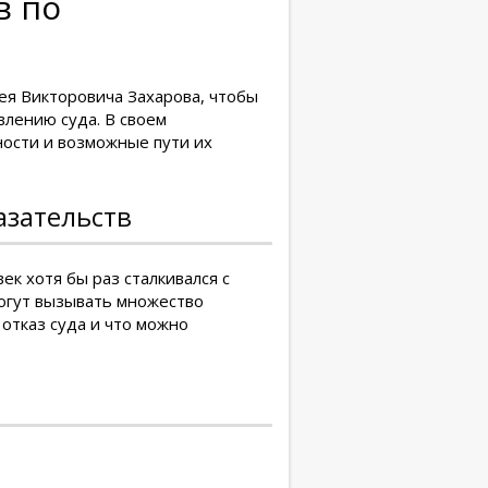
в по
ея Викторовича Захарова, чтобы
влению суда. В своем
ости и возможные пути их
азательств
к хотя бы раз сталкивался с
могут вызывать множество
отказ суда и что можно