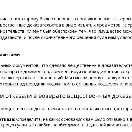
 клиент, к которому было совершено проникновение на терр
щественные доказательства в виде изъятых предметов на х
ирательств. Клиент был обеспокоен тем, что имущество мож
одатайств, и после окончательного решения суда нам удало
ументами
ьных документов, что сделало вещественные доказательст
 в возврате документов, аргументируя необходимостью сохра
сех экспертных исследований. Мы смогли вернуть документы
которые подтвердили подлинность основных подделок и поз
ам отказали в возврате вещественных доказа
 вещественных доказательств, есть несколько шагов, котор
отказа
: Определите, на каких основаниях вам было отказано в
ь процессуальные ошибки, необходимость в дальнейшем использ