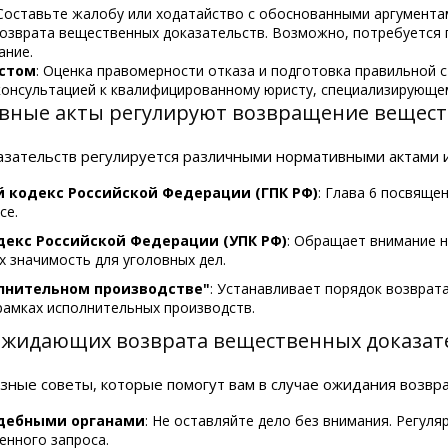
 Составьте жалобу или ходатайство с обоснованными аргумента
озврата вещественных доказательств. Возможно, потребуется 
ание.
истом
: Оценка правомерности отказа и подготовка правильной с
консультацией к квалифицированному юристу, специализирующем
вные акты регулируют возвращение вещест
ательств регулируется различными нормативными актами и 
 кодекс Российской Федерации (ГПК РФ)
: Глава 6 посвящ
се.
декс Российской Федерации (УПК РФ)
: Обращает внимание н
х значимость для уголовных дел.
лнительном производстве"
: Устанавливает порядок возврат
рамках исполнительных производств.
ожидающих возврата вещественных доказат
ные советы, которые помогут вам в случае ожидания возвр
удебными органами
: Не оставляйте дело без внимания. Регуля
енного запроса.