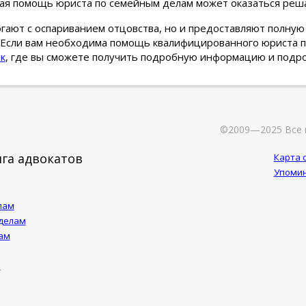
ная помощь юриста по семейным делам может оказаться ре
гают с оспариванием отцовства, но и предоставляют полну
 Если вам необходима помощь квалифицированного юриста 
к
, где вы сможете получить подробную информацию и подр
©2009—2025 Все 
га адвокатов
Карта 
Упомин
лам
 делам
ам
м