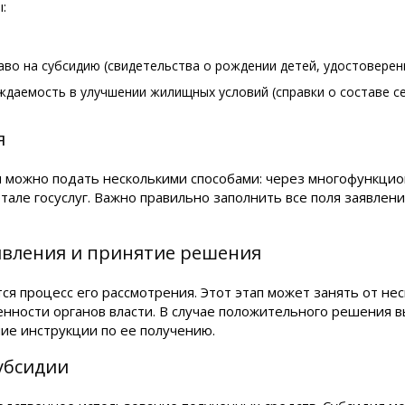
:
о на субсидию (свидетельства о рождении детей, удостоверения
даемость в улучшении жилищных условий (справки о составе с
я
и можно подать несколькими способами: через многофункци
ртале госуслуг. Важно правильно заполнить все поля заявле
аявления и принятие решения
ся процесс его рассмотрения. Этот этап может занять от не
енности органов власти. В случае положительного решения 
ие инструкции по ее получению.
убсидии