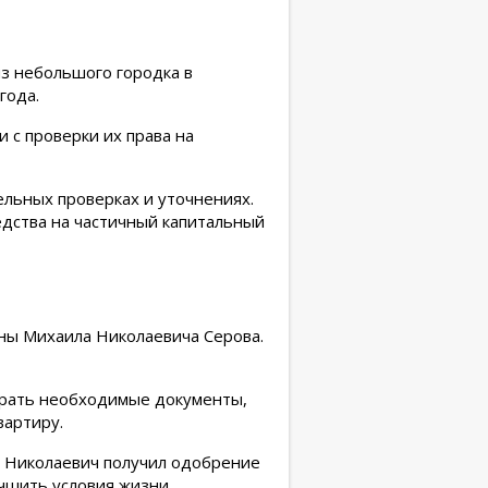
з небольшого городка в
года.
 с проверки их права на
ельных проверках и уточнениях.
едства на частичный капитальный
ны Михаила Николаевича Серова.
брать необходимые документы,
вартиру.
л Николаевич получил одобрение
чшить условия жизни.