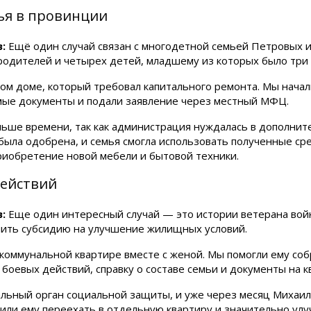
мья в провинции
:
Ещё один случай связан с многодетной семьей Петровых и
родителей и четырех детей, младшему из которых было три 
м доме, который требовал капитального ремонта. Мы начали
мые документы и подали заявление через местный МФЦ.
ольше времени, так как администрация нуждалась в дополнит
была одобрена, и семья смогла использовать полученные ср
приобретение новой мебели и бытовой техники.
действий
:
Еще один интересный случай — это истории ветерана вой
учить субсидию на улучшение жилищных условий.
 коммунальной квартире вместе с женой. Мы помогли ему со
боевых действий, справку о составе семьи и документы на к
альный орган социальной защиты, и уже через месяц Михаи
лили ему переехать в отдельную квартиру и значительно улу