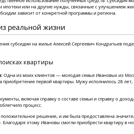
едственное использование полученных средств. Субсидия м
и ипотеки или на другие нужды, связанные с улучшением ж
убсидии зависит от конкретной программы и региона.
из реальной жизни
ения субсидии на жилье Алексей Сергеевич Кондратьев под
 поисках квартиры
:
Одна из моих клиентов — молодая семья Ивановых из Моск
а приобретение первой квартиры. Мужу исполнилось 28 лет,
менты, включая справку о составе семьи и справку о доход
 облегчило процесс.
а положительное решение, и им была предоставлена значите
. Благодаря этому Ивановы смогли приобрести квартиру в н