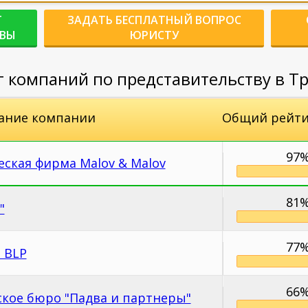
Г
ЗАДАТЬ БЕСПЛАТНЫЙ ВОПРОС
КВЫ
ЮРИСТУ
компаний по представительству в Тр
ание компании
Общий рейти
97
ская фирма Malov & Malov
81
"
77
t BLP
66
ское бюро "Падва и партнеры"