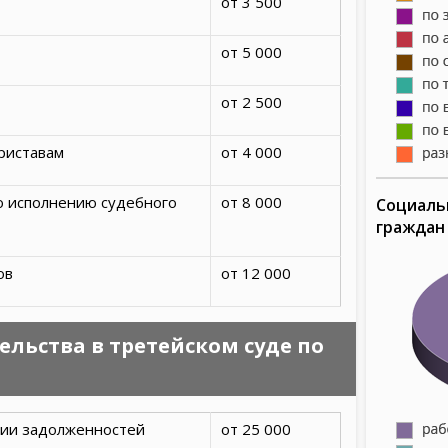
от 3 500
от 5 000
от 2 500
риставам
от 4 000
о исполнению судебного
от 8 000
Социаль
граждан
ов
от 12 000
льства в третейском суде по
нии задолженностей
от 25 000