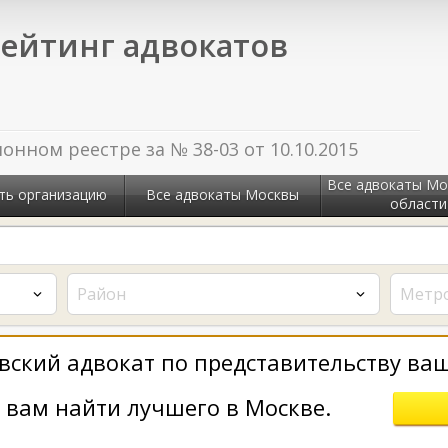
ейтинг адвокатов
нном реестре за № 38-03 от 10.10.2015
Все адвокаты Мо
ть организацию
Все адвокаты Москвы
области
Район
Метр
ский адвокат по представительству ваш
вам найти лучшего в Москве.