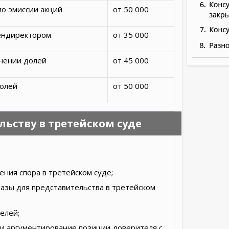
по эмиссии акций
от 50 000
ендиректором
от 35 000
нении долей
от 45 000
олей
от 50 000
льству в третейском суде
ния спора в третейском суде;
азы для представительства в третейском
елей;
 и аргументирование позиции доверителя с