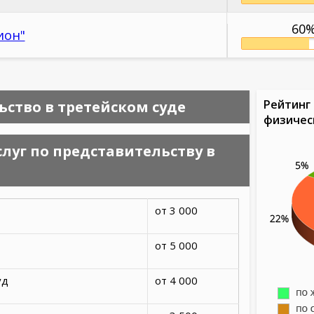
60
ион"
Рейтинг 
ство в третейском суде
физичес
луг по представительству в
от 3 000
от 5 000
уд
от 4 000