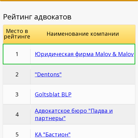
Рейтинг адвокатов
Место в
Наименование компании
рейтинге
1
Юридическая фирма Malov & Malov
2
"Dentons"
3
Goltsblat BLP
Адвокатское бюро "Падва и
4
партнеры"
5
КА "Бастион"