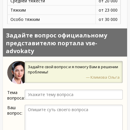
Средней тяжести
от 20 000
Тяжким
от 23 000
Особо тяжким
от 30 000
Задайте вопрос официальному
представителю портала vse-
advokaty
Задайте свой вопрос и я помогу Вам в решении
проблемы!
— Климова Ольга
Тема
вопроса:
Ваш
вопрос: