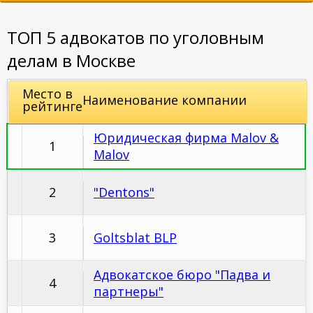
ТОП 5 адвокатов по уголовным
делам в Москве
Место в
Наименование компании
рейтинге
Юридическая фирма Malov &
1
Malov
2
"Dentons"
3
Goltsblat BLP
Адвокатское бюро "Падва и
4
партнеры"