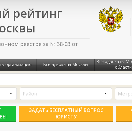
й рейтинг
осквы
нном реестре за № 38-03 от
Все адвокаты Мо
ть организацию
Все адвокаты Москвы
области
Район
Метр
Г
ЗАДАТЬ БЕСПЛАТНЫЙ ВОПРОС
КВЫ
ЮРИСТУ