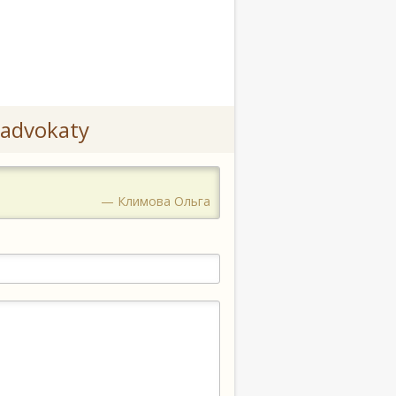
advokaty
— Климова Ольга