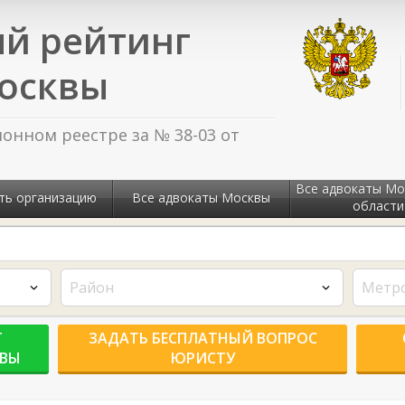
й рейтинг
осквы
нном реестре за № 38-03 от
Все адвокаты Мо
ть организацию
Все адвокаты Москвы
области
Район
Метр
Г
ЗАДАТЬ БЕСПЛАТНЫЙ ВОПРОС
КВЫ
ЮРИСТУ