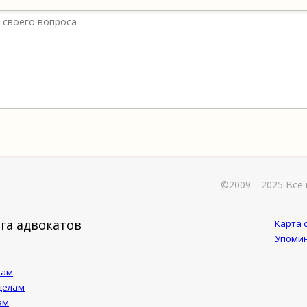
©2009—2025 Все 
га адвокатов
Карта 
Упомин
лам
делам
ам