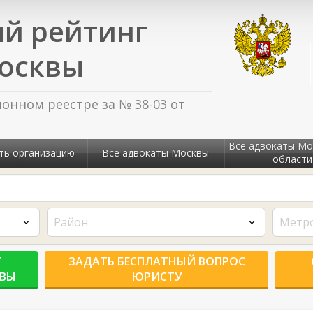
й рейтинг
осквы
нном реестре за № 38-03 от
Все адвокаты Мо
ть организацию
Все адвокаты Москвы
области
Район
Метр
Г
ЗАДАТЬ БЕСПЛАТНЫЙ ВОПРОС
КВЫ
ЮРИСТУ