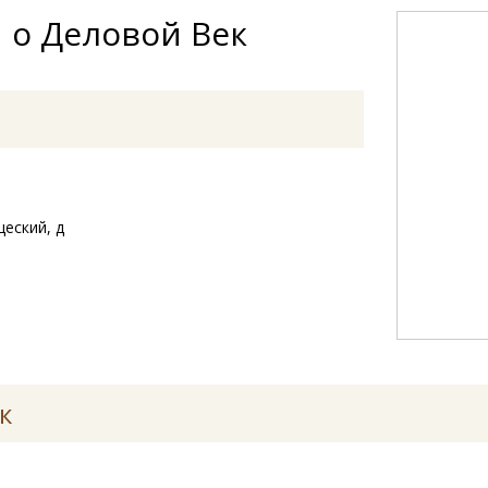
 о Деловой Век
щеский, д
к