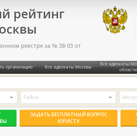
й рейтинг
осквы
нном реестре за № 38-03 от
Все адвокаты Мо
ть организацию
Все адвокаты Москвы
области
Район
Метр
Г
ЗАДАТЬ БЕСПЛАТНЫЙ ВОПРОС
КВЫ
ЮРИСТУ