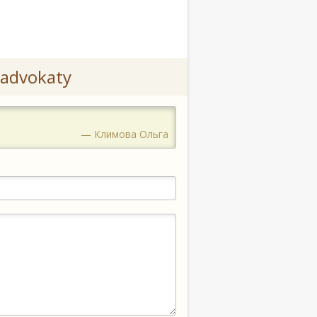
advokaty
— Климова Ольга