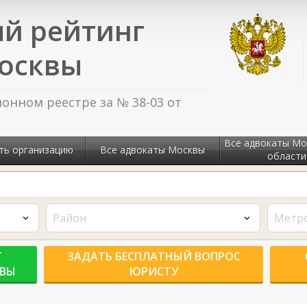
й рейтинг
осквы
нном реестре за № 38-03 от
Все адвокаты Мо
ть организацию
Все адвокаты Москвы
области
Район
Метр
Г
ЗАДАТЬ БЕСПЛАТНЫЙ ВОПРОС
КВЫ
ЮРИСТУ