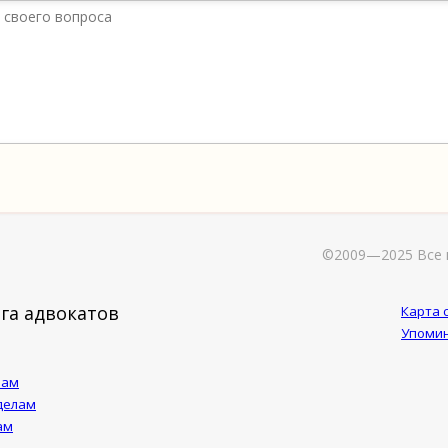
©2009—2025 Все 
га адвокатов
Карта 
Упомин
лам
делам
ам