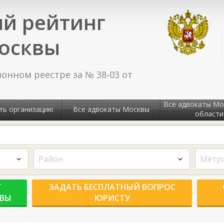
й рейтинг
осквы
нном реестре за № 38-03 от
Все адвокаты Мо
ть организацию
Все адвокаты Москвы
области
Район
Метр
Г
ЗАДАТЬ БЕСПЛАТНЫЙ ВОПРОС
КВЫ
ЮРИСТУ