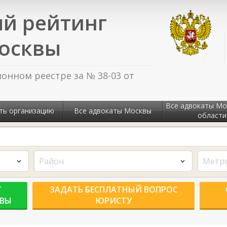
й рейтинг
осквы
нном реестре за № 38-03 от
Все адвокаты Мо
ть организацию
Все адвокаты Москвы
области
Район
Метр
Г
ЗАДАТЬ БЕСПЛАТНЫЙ ВОПРОС
КВЫ
ЮРИСТУ