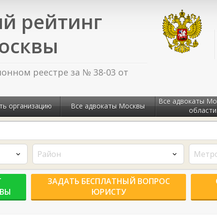
й рейтинг
осквы
нном реестре за № 38-03 от
Все адвокаты Мо
ть организацию
Все адвокаты Москвы
области
Район
Метр
Г
ЗАДАТЬ БЕСПЛАТНЫЙ ВОПРОС
КВЫ
ЮРИСТУ