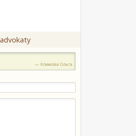
advokaty
— Климова Ольга