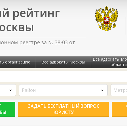
й рейтинг
осквы
нном реестре за № 38-03 от
Все адвокаты Мо
ть организацию
Все адвокаты Москвы
области
Район
Метр
Г
ЗАДАТЬ БЕСПЛАТНЫЙ ВОПРОС
КВЫ
ЮРИСТУ