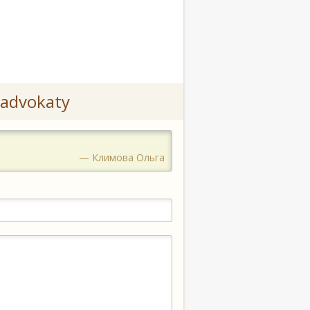
advokaty
— Климова Ольга