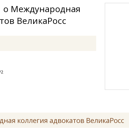
 о Международная
тов ВеликаРосс
/2
ная коллегия адвокатов ВеликаРосс