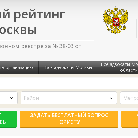
й рейтинг
осквы
нном реестре за № 38-03 от
Все адвокаты Мо
ть организацию
Все адвокаты Москвы
области
Район
Метр
Г
ЗАДАТЬ БЕСПЛАТНЫЙ ВОПРОС
КВЫ
ЮРИСТУ