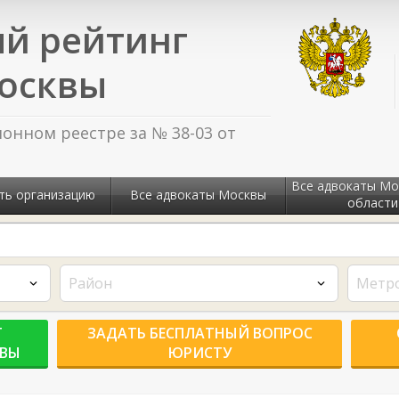
й рейтинг
осквы
нном реестре за № 38-03 от
Все адвокаты Мо
ть организацию
Все адвокаты Москвы
области
Район
Метр
Г
ЗАДАТЬ БЕСПЛАТНЫЙ ВОПРОС
КВЫ
ЮРИСТУ