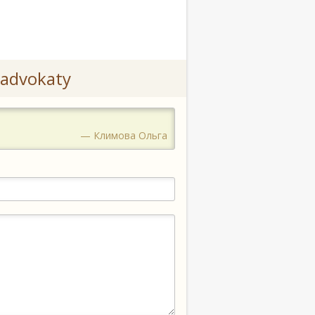
advokaty
— Климова Ольга