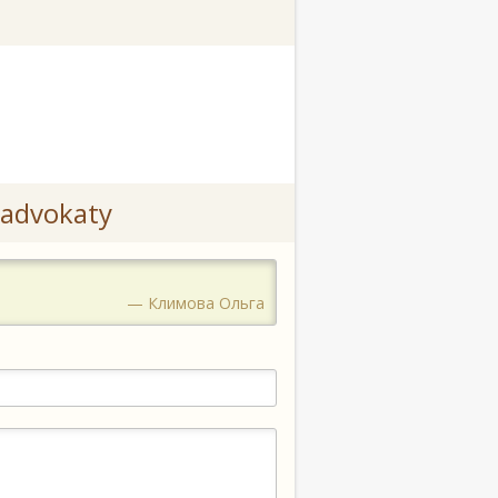
advokaty
— Климова Ольга