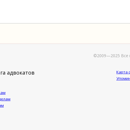
©2009—2025 Все 
га адвокатов
Карта 
Упомин
лам
делам
ам