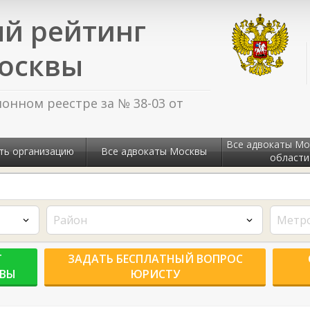
й рейтинг
осквы
нном реестре за № 38-03 от
Все адвокаты Мо
ть организацию
Все адвокаты Москвы
области
Район
Метр
Г
ЗАДАТЬ БЕСПЛАТНЫЙ ВОПРОС
КВЫ
ЮРИСТУ