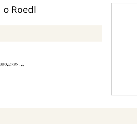
 о Roedl
аводская, д