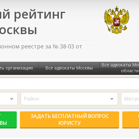
й рейтинг
осквы
нном реестре за № 38-03 от
Все адвокаты Мо
ть организацию
Все адвокаты Москвы
области
Район
Метр
Г
ЗАДАТЬ БЕСПЛАТНЫЙ ВОПРОС
КВЫ
ЮРИСТУ