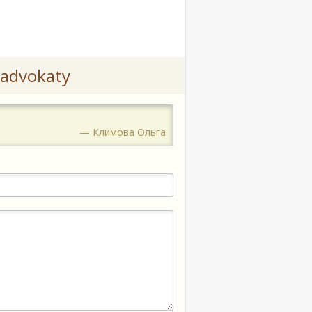
advokaty
— Климова Ольга