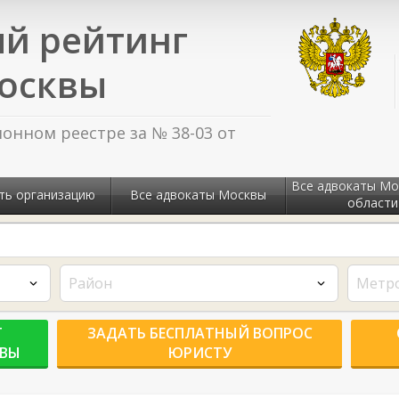
й рейтинг
осквы
нном реестре за № 38-03 от
Все адвокаты Мо
ть организацию
Все адвокаты Москвы
области
Район
Метр
Г
ЗАДАТЬ БЕСПЛАТНЫЙ ВОПРОС
КВЫ
ЮРИСТУ