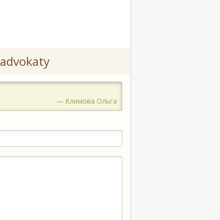
advokaty
— Климова Ольга