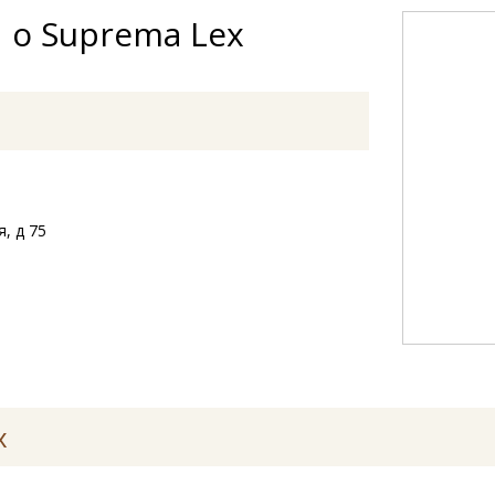
 о Suprema Lex
я, д 75
x