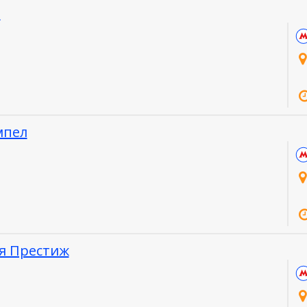
р
мпел
я Престиж