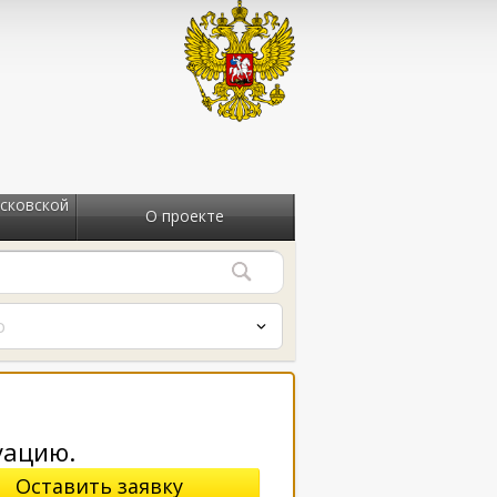
сковской
О проекте
о
уацию.
Оставить заявку