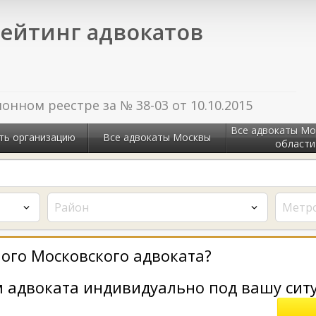
ейтинг адвокатов
нном реестре за № 38-03 от 10.10.2015
Все адвокаты Мо
ть организацию
Все адвокаты Москвы
области
Район
Метр
ого Московского адвоката?
 адвоката индивидуально под вашу сит