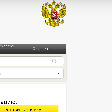
сковской
О проекте
о
уацию.
Оставить заявку