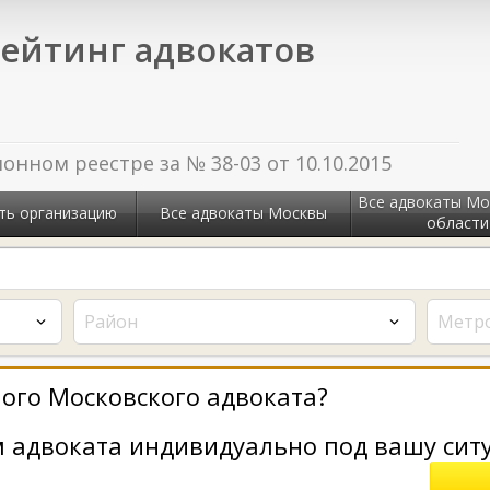
ейтинг адвокатов
нном реестре за № 38-03 от 10.10.2015
Все адвокаты Мо
ть организацию
Все адвокаты Москвы
области
Район
Метр
ого Московского адвоката?
 адвоката индивидуально под вашу сит