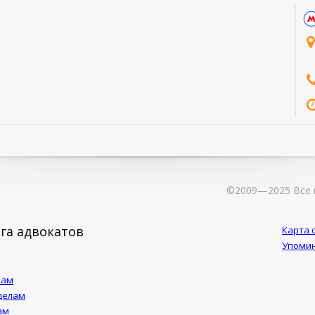
©2009—2025 Все 
га адвокатов
Карта 
Упомин
лам
делам
ам