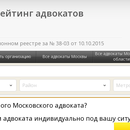
ейтинг адвокатов
нном реестре за № 38-03 от 10.10.2015
Все адвокаты Мо
ть организацию
Все адвокаты Москвы
области
Район
Метр
ого Московского адвоката?
 адвоката индивидуально под вашу сит