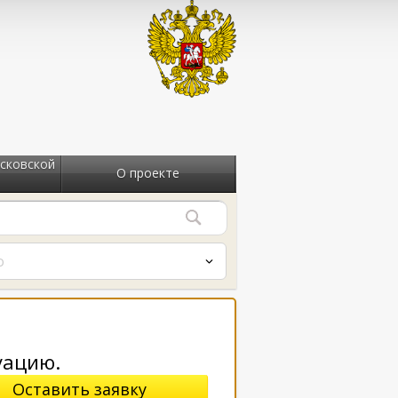
сковской
О проекте
о
уацию.
Оставить заявку