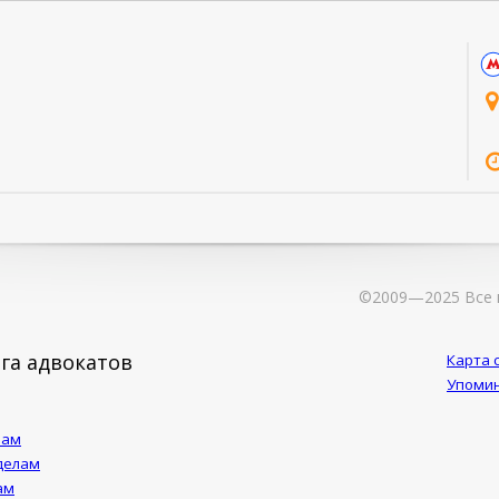
©2009—2025 Все 
га адвокатов
Карта 
Упомин
лам
делам
ам