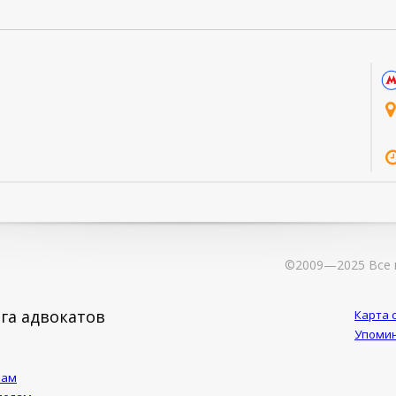
©2009—2025 Все 
га адвокатов
Карта 
Упомин
лам