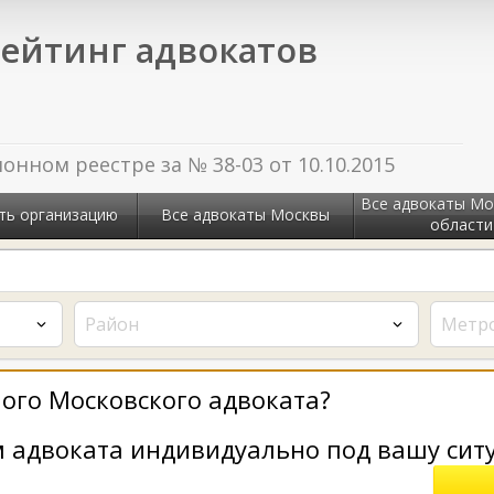
ейтинг адвокатов
нном реестре за № 38-03 от 10.10.2015
Все адвокаты Мо
ть организацию
Все адвокаты Москвы
области
Район
Метр
ого Московского адвоката?
 адвоката индивидуально под вашу сит