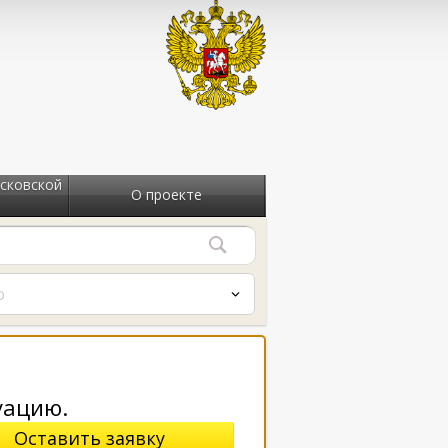
сковской
О проекте
о
уацию.
Оставить заявку