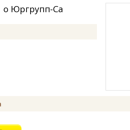
 о Юргрупп-Са
а