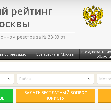
й рейтинг
осквы
нном реестре за № 38-03 от
Все адвокаты Мо
ть организацию
Все адвокаты Москвы
области
Район
Метр
Г
ЗАДАТЬ БЕСПЛАТНЫЙ ВОПРОС
КВЫ
ЮРИСТУ