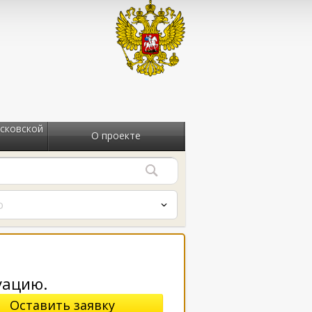
сковской
О проекте
о
уацию.
Оставить заявку