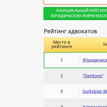
ОФИЦИАЛЬНЫЙ РЕЙТИН
ЮРИДИЧЕСКИХ ФИРМ МОС
Рейтинг адвокатов
Место в
Н
рейтинге
1
Юридическ
2
"Dentons"
3
Goltsblat B
4
Адвокатско