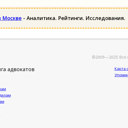
 Москве
- Аналитика. Рейтинги. Исследования.
©2009—2025 Все 
га адвокатов
Карта 
Упомин
лам
 делам
ам
м