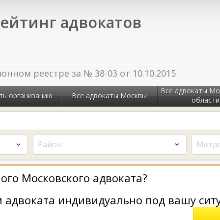
ейтинг адвокатов
нном реестре за № 38-03 от 10.10.2015
Все адвокаты Мо
ть организацию
Все адвокаты Москвы
области
Район
Метр
ого Московского адвоката?
 адвоката индивидуально под вашу сит