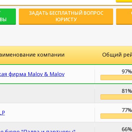
Г
ЗАДАТЬ БЕСПЛАТНЫЙ ВОПРОС
КВЫ
ЮРИСТУ
аименование компании
Общий ре
97%
ая фирма Malov & Malov
81%
77%
LP
66%
е бюро "Падва и партнеры"