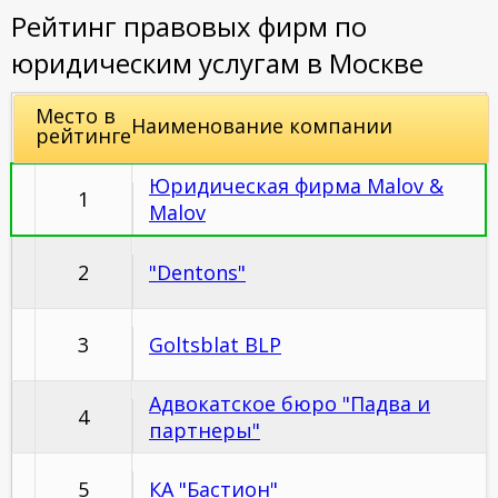
Рейтинг правовых фирм по
юридическим услугам в Москве
Место в
Наименование компании
рейтинге
Юридическая фирма Malov &
1
Malov
2
"Dentons"
3
Goltsblat BLP
Адвокатское бюро "Падва и
4
партнеры"
5
КА "Бастион"